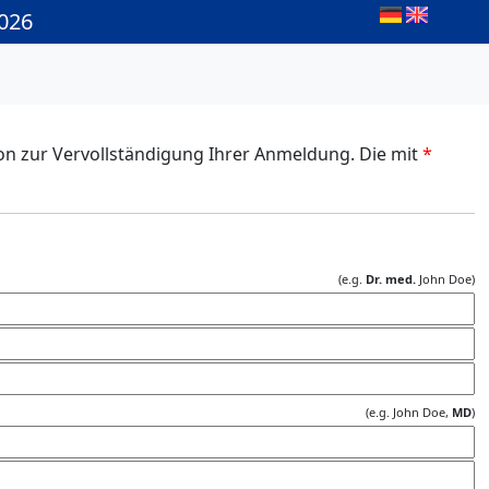
2026
ton zur Vervollständigung Ihrer Anmeldung. Die mit
*
(e.g.
Dr. med.
John Doe)
(e.g. John Doe,
MD
)