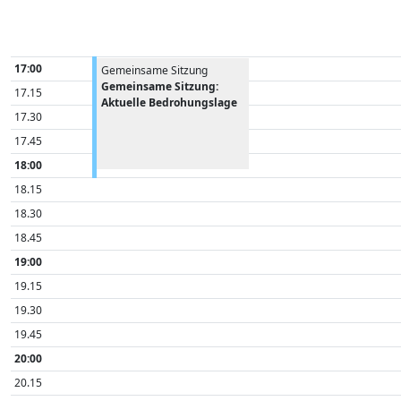
17:00
Gemeinsame Sitzung
Gemeinsame Sitzung:
17.15
Aktuelle Bedrohungslage
17.30
17.45
18:00
18.15
18.30
18.45
19:00
19.15
19.30
19.45
20:00
20.15