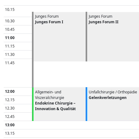
10.15
Junges Forum
Junges Forum
10.30
Junges Forum I
Junges Forum II
10.45
11:00
11.15
11.30
11.45
12:00
Allgemein- und
Unfallchirurgie / Orthopädie
Viszeralchirurgie
Gelenkverletzungen
12.15
Endokrine Chirurgie –
12.30
Innovation & Qualität
12.45
13:00
13.15