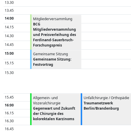
13.30
13.45
14:00
Mitgliederversammlung
BCG
14.15
Mitgliederversammlung
und Preisverleihung des
14.30
Ferdinand-Sauerbruch-
14.45
Forschungspreis
15:00
Gemeinsame Sitzung
Gemeinsame Sitzung:
15.15
Festvortrag
15.30
15.45
Allgemein- und
Unfallchirurgie / Orthopädie
Viszeralchirurgie
Traumanetzwerk
16:00
Gegenwart und Zukunft
Berlin/Brandenburg
16.15
der Chirurgie des
kolorektalen Karzinoms
16.30
16.45