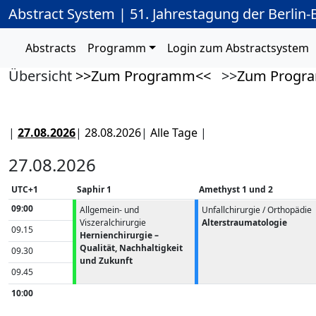
Abstract System | 51. Jahrestagung der Berlin
Abstracts
Programm
Login zum Abstractsystem
Übersicht
>>Zum Programm<<
>>
Zum Progr
|
27.08.2026
|
28.08.2026
|
Alle Tage
|
27.08.2026
UTC+1
Saphir 1
Amethyst 1 und 2
09:00
Allgemein- und
Unfallchirurgie / Orthopädie
Viszeralchirurgie
Alterstraumatologie
09.15
Hernienchirurgie –
Qualität, Nachhaltigkeit
09.30
und Zukunft
09.45
10:00